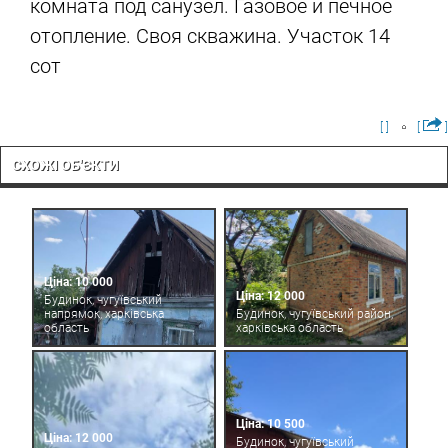
комната под санузел. Газовое и печное
отопление. Своя скважина. Участок 14
сот
[ ]
[
]
СХОЖІ ОБ'ЄКТИ
Ціна: 10 000
Ціна: 12 000
Будинок, чугуївський
напрямок, харківська
Будинок, чугуївський район,
область
харківська область
Ціна: 10 500
Ціна: 12 000
Будинок, чугуївський