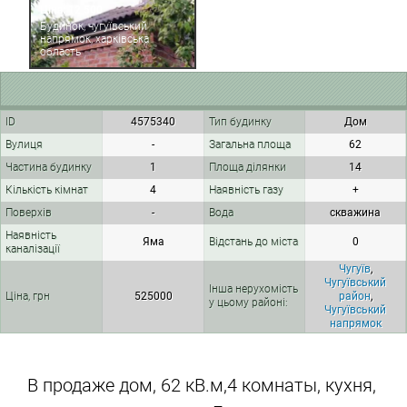
Ціна: 12 500
Будинок, чугуївський
напрямок, харківська
область
ID
4575340
Тип будинку
Дом
Вулиця
-
Загальна площа
62
Частина будинку
1
Площа ділянки
14
Кількість кімнат
4
Наявність газу
+
Поверхів
-
Вода
скважина
Наявність
Яма
Відстань до міста
0
каналізації
Чугуїв
,
Чугуївський
Інша нерухомість
Ціна, грн
525000
район
,
у цьому районі:
Чугуївський
напрямок
В продаже дом, 62 кВ.м,4 комнаты, кухня,