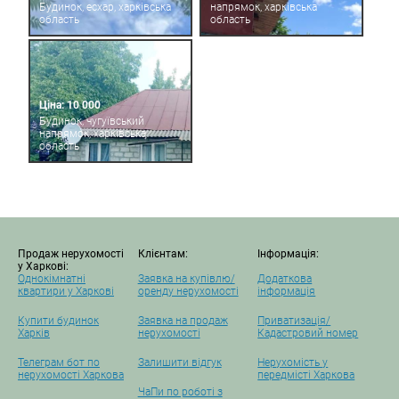
Будинок, есхар, харківська
напрямок, харківська
область
область
Ціна: 10 000
Будинок, чугуївський
напрямок, харківська
область
Продаж нерухомості
Клієнтам:
Інформація:
у Харкові:
Однокімнатні
Заявка на купівлю/
Додаткова
квартири у Харкові
оренду нерухомості
інформація
Купити будинок
Заявка на продаж
Приватизація/
Харків
нерухомості
Кадастровий номер
Телеграм бот по
Залишити відгук
Нерухомість у
нерухомості Харкова
передмісті Харкова
ЧаПи по роботі з