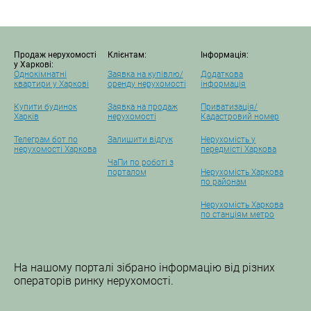
Продаж нерухомості
Клієнтам:
Інформація:
у Харкові:
Однокімнатні
Заявка на купівлю/
Додаткова
квартири у Харкові
оренду нерухомості
інформація
Купити будинок
Заявка на продаж
Приватизація/
Харків
нерухомості
Кадастровий номер
Телеграм бот по
Залишити відгук
Нерухомість у
нерухомості Харкова
передмісті Харкова
ЧаПи по роботі з
порталом
Нерухомість Харкова
по районам
Нерухомість Харкова
по станціям метро
На нашому порталі зібрано інформацію від різних
операторів ринку нерухомості.