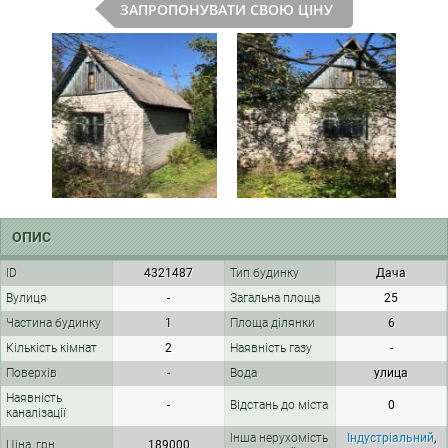
ЗАПРОПОНУВАТИ СВОЮ ЦІНУ
ОПИС
ID
4321487
Тип будинку
Дача
Вулиця
-
Загальна площа
25
Частина будинку
1
Площа ділянки
6
Кількість кімнат
2
Наявність газу
-
Поверхів
-
Вода
улица
Наявність
-
Відстань до міста
0
каналізації
Інша нерухомість
Індустріальний
,
Ціна, грн
189000