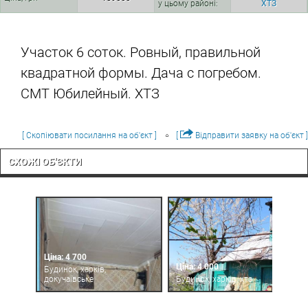
у цьому районі:
ХТЗ
Участок 6 соток. Ровный, правильной
квадратной формы. Дача с погребом.
СМТ Юбилейный. ХТЗ
[ Скопіювати посилання на об'єкт ]
[
Відправити заявку на об'єкт ]
СХОЖІ ОБ'ЄКТИ
Ціна: 4 700
Ціна: 4 000
Будинок, харків,
докучаївське
Будинок, харків, хтз