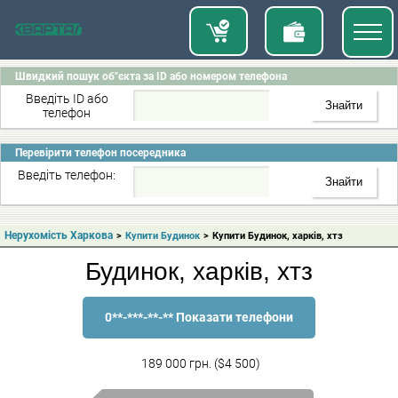
Швидкий пошук об"єкта за ID або номером телефона
Введіть ID або
телефон
Перевірити телефон посередника
Введіть телефон:
Нерухомість Харкова
>
Купити Будинок
>
Купити Будинок, харків, хтз
Будинок, харків, хтз
0**-***-**-** Показати телефони
189 000 грн. ($4 500)