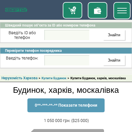
Швидкий пошук об"єкта за ID або номером телефона
Введіть ID або
телефон
Перевірити телефон посередника
Введіть телефон:
Нерухомість Харкова
>
Купити Будинок
>
Купити Будинок, харків, москалівка
Будинок, харків, москалівка
0**-***-**-** Показати телефони
1 050 000 грн. ($25 000)