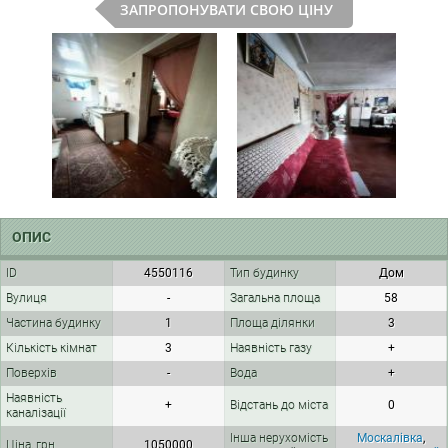
ЗАПРОПОНУВАТИ СВОЮ ЦІНУ
ОПИС
ID
4550116
Тип будинку
Дом
Вулиця
-
Загальна площа
58
Частина будинку
1
Площа ділянки
3
Кількість кімнат
3
Наявність газу
+
Поверхів
-
Вода
+
Наявність
+
Відстань до міста
0
каналізації
Інша нерухомість
Москалівка
,
Ціна, грн
1050000