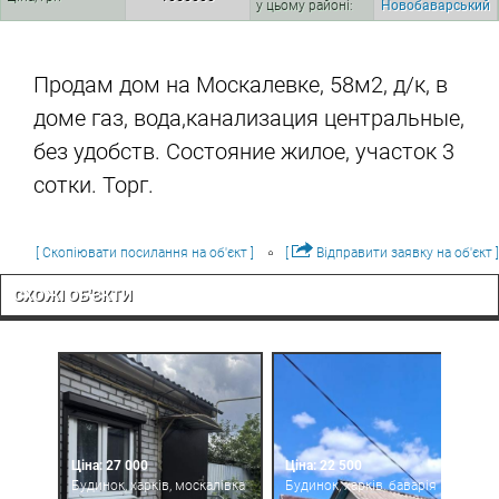
у цьому районі:
Новобаварський
Продам дом на Москалевке, 58м2, д/к, в
доме газ, вода,канализация центральные,
без удобств. Состояние жилое, участок 3
сотки. Торг.
[ Скопіювати посилання на об'єкт ]
[
Відправити заявку на об'єкт ]
СХОЖІ ОБ'ЄКТИ
Ціна: 27 000
Ціна: 22 500
Будинок, харків, москалівка
Будинок, харків, баварія