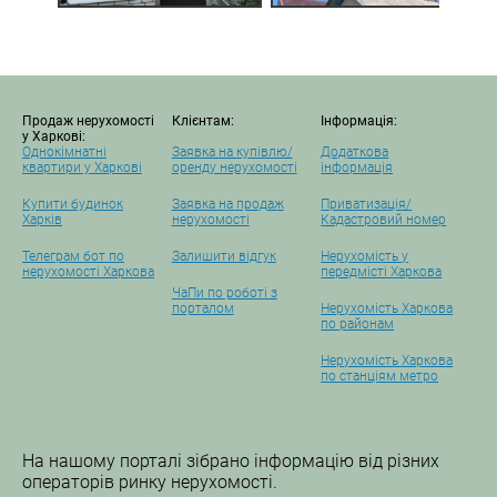
Продаж нерухомості
Клієнтам:
Інформація:
у Харкові:
Однокімнатні
Заявка на купівлю/
Додаткова
квартири у Харкові
оренду нерухомості
інформація
Купити будинок
Заявка на продаж
Приватизація/
Харків
нерухомості
Кадастровий номер
Телеграм бот по
Залишити відгук
Нерухомість у
нерухомості Харкова
передмісті Харкова
ЧаПи по роботі з
порталом
Нерухомість Харкова
по районам
Нерухомість Харкова
по станціям метро
На нашому порталі зібрано інформацію від різних
операторів ринку нерухомості.