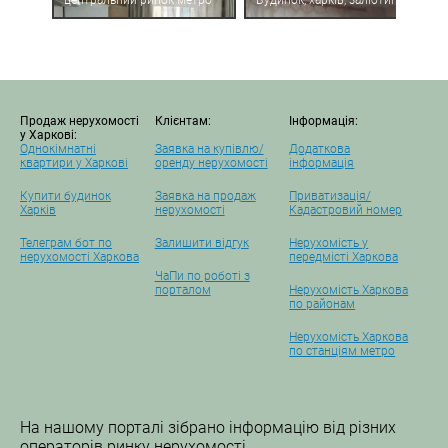
центральний ринок метро
Будинок, харків, залютине
Продаж нерухомості
Клієнтам:
Інформація:
у Харкові:
Однокімнатні
Заявка на купівлю/
Додаткова
квартири у Харкові
оренду нерухомості
інформація
Купити будинок
Заявка на продаж
Приватизація/
Харків
нерухомості
Кадастровий номер
Телеграм бот по
Залишити відгук
Нерухомість у
нерухомості Харкова
передмісті Харкова
ЧаПи по роботі з
порталом
Нерухомість Харкова
по районам
Нерухомість Харкова
по станціям метро
На нашому порталі зібрано інформацію від різних
операторів ринку нерухомості.