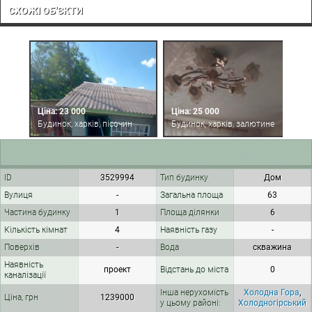
СХОЖІ ОБ'ЄКТИ
Ціна: 23 000
Ціна: 25 000
Ц
Будинок, харків, пісочин
Будинок, харків, залютине
Б
ID
3529994
Тип будинку
Дом
Вулиця
-
Загальна площа
63
Частина будинку
1
Площа ділянки
6
Кількість кімнат
4
Наявність газу
-
Поверхів
-
Вода
скважина
Наявність
проект
Відстань до міста
0
каналізації
Інша нерухомість
Холодна Гора
,
Ціна, грн
1239000
у цьому районі:
Холодногірський