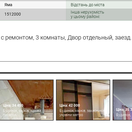
Яма
Відстань до міста
Інша нерухомість
1512000
у цьому районі:
 с ремонтом, 3 комнаты, Двор отдельный, заезд.
Ціна: 34 450
Ціна: 42 000
Ціна: 35 
Будинок, харків, кірова
Будинок, харків, захисників
поселок
україни метро
Будинок, 