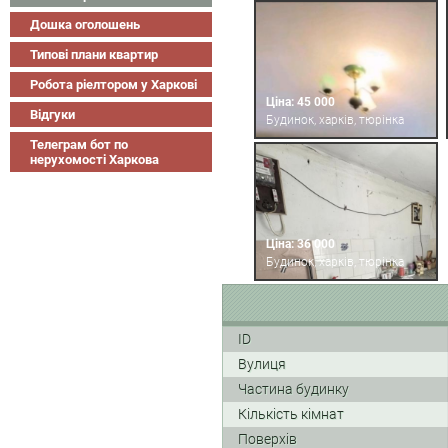
Дошка оголошень
Типові плани квартир
Робота ріелтором у Харкові
Ціна: 45 000
Відгуки
Будинок, харків, тюрінка
Телеграм бот по
нерухомості Харкова
Ціна: 36 000
Будинок, харків, тюрінка
ID
Вулиця
Частина будинку
Кількість кімнат
Поверхів