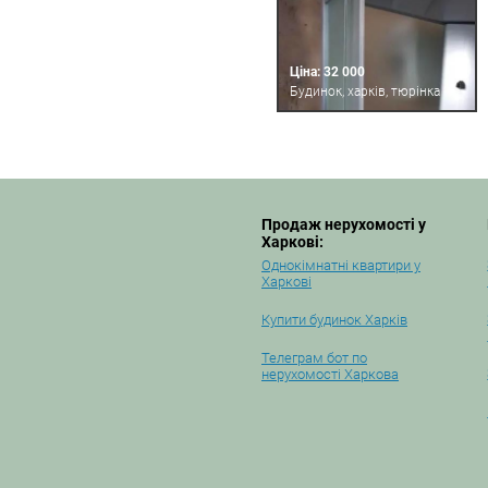
Ціна: 32 000
Будинок, харків, тюрінка
Продаж нерухомості у
Харкові:
Однокімнатні квартири у
Харкові
Купити будинок Харків
Телеграм бот по
нерухомості Харкова