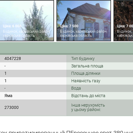
Ціна: 6 000
Ціна: 7 500
Ціна: 7 0
Будинок, харківський район,
Будинок, харківський район,
Будинок, 
харківська область
харківська область
харківськ
4047228
Тип будинку
-
Загальна площа
1
Площа ділянки
1
Наявність газу
-
Вода
Яма
Відстань до міста
Інша нерухомість
273000
у цьому районі: