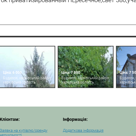
ок приватизированный ПЕресечное,свет 380,уча
Ціна: 6 000
Ціна: 7 800
Ціна: 7 5
Будинок, харківський район,
Будинок, харківський район,
Будинок, 
харківська область
харківська область
харківськ
Клієнтам:
Інформація:
Заявка на купівлю/оренду
Додаткова інформація
нерухомості