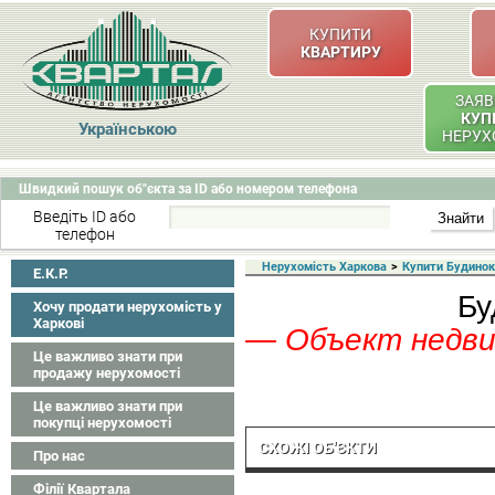
КУПИТИ
КВАРТИРУ
ЗАЯВ
КУП
Українською
НЕРУХ
Швидкий пошук об"єкта за ID або номером телефона
Введіть ID або
телефон
Нерухомість Харкова
>
Купити Будинок
Е.К.Р.
Бу
Хочу продати нерухомість у
Харкові
— Объект недвиж
Це важливо знати при
продажу нерухомості
Це важливо знати при
покупці нерухомості
СХОЖІ ОБ'ЄКТИ
Про нас
Філії Квартала