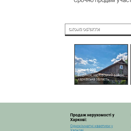
Срочно продам участ
СХОЖІ ОБ'ЄКТИ
Ціна: 6 000
Будинок, харківський район,
харківська область
Продаж нерухомості у
Харкові:
Однокімнатні квартири у
Харкові