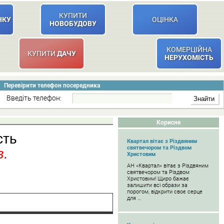
КУПИТИ
НКУ
ОЦІНКА
НОВОБУДОВУ
КОМЕРЦІЙНА
КУПИТИ
ДАЧУ
НЕРУХОМІСТЬ
Перевірити телефон посередника
Введіть телефон:
Корисне
сть
Квартал вітає з Різдвяним
святвечором та Різдвом
в.
Христовим
АН «Квартал» вітає з Різдвяним
святвечором та Різдвом
Христовим! Щиро бажає
залишити всі образи за
порогом, відкрити своє серце
для …