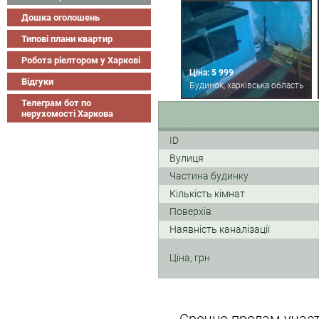
Дошка оголошень
Типові плани квартир
Робота ріелтором у Харкові
Ціна: 5 999
Відгуки
Будинок, харківська область
Телеграм бот по
нерухомості Харкова
ID
Вулиця
Частина будинку
Кількість кімнат
Поверхів
Наявність каналізації
Ціна, грн