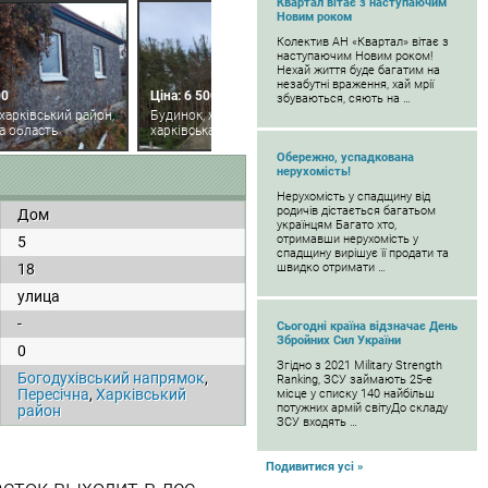
Квартал вітає з наступаючим
Новим роком
Колектив АН «Квартал» вітає з
наступаючим Новим роком!
Нехай життя буде багатим на
незабутні враження, хай мрії
00
Ціна: 6 500
збуваються, сяють на …
харківський район,
Будинок, харківський район,
а область
харківська область
Обережно, успадкована
нерухомість!
Нерухомість у спадщину від
родичів дістається багатьом
Дом
українцям Багато хто,
отримавши нерухомість у
5
спадщину вирішує її продати та
18
швидко отримати …
улица
-
Сьогодні країна відзначає День
Збройних Сил України
0
Згідно з 2021 Military Strength
Богодухівський напрямок
,
Ranking, ЗСУ займають 25-е
Пересічна
,
Харківський
місце у списку 140 найбільш
потужних армій світуДо складу
район
ЗСУ входять …
Подивитися усі »