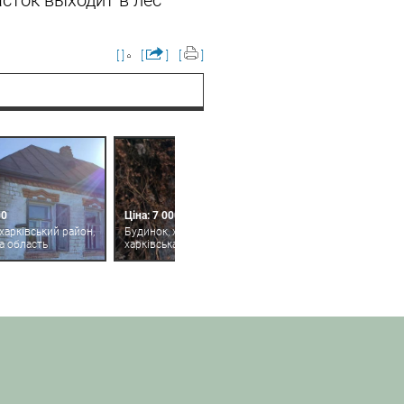
сток выходит в лес
[ ]
[
]
[
]
00
Ціна: 7 000
харківський район,
Будинок, харківський район,
а область
харківська область