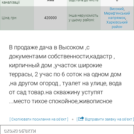
Яма
Відстань до міста
0
каналізації
Високий
,
Мереф’янський
Інша нерухомість
Ціна, грн
420000
напрямок
,
у цьому районі:
Харківський
район
В продаже дача в Высоком ,с
документами собственности,кадастр ,
кирпичный дом ,участок широкие
террасы, 2 учас по 6 соток на одном дом
,на другом огород , туалет на улице, вода
от сад товар.на скважину уступят
...место тихое спокойное,живописное
[ Скопіювати посилання на об'єкт ]
[
Відправити заявку на об'єкт ]
СХОЖІ ОБ'ЄКТИ