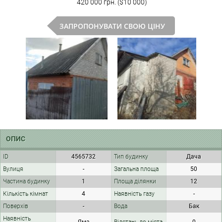
420 000 грн. ($10 000)
ЗАПРОПОНУВАТИ СВОЮ ЦІНУ
ОПИС
ID
4565732
Тип будинку
Дача
Вулиця
-
Загальна площа
50
Частина будинку
1
Площа ділянки
12
Кількість кімнат
4
Наявність газу
-
Поверхів
-
Вода
Бак
Наявність