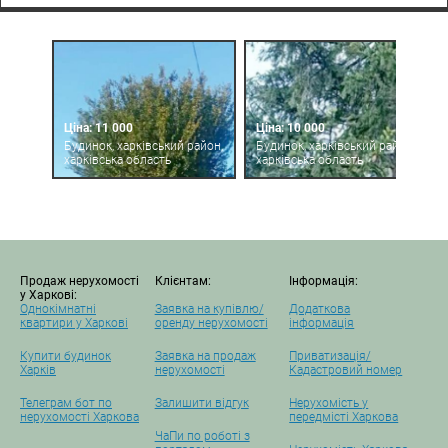
Ціна: 11 000
Ціна: 10 000
Будинок, харківський район,
Будинок, харківський район,
харківська область
харківська область
Продаж нерухомості
Клієнтам:
Інформація:
у Харкові:
Однокімнатні
Заявка на купівлю/
Додаткова
квартири у Харкові
оренду нерухомості
інформація
Купити будинок
Заявка на продаж
Приватизація/
Харків
нерухомості
Кадастровий номер
Телеграм бот по
Залишити відгук
Нерухомість у
нерухомості Харкова
передмісті Харкова
ЧаПи по роботі з