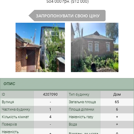
504 000 грн. ($12 000)
ЗАПРОПОНУВАТИ СВОЮ ЦІНУ
ОПИС
ID
4207090
Тип будинку
Дом
Вулиця
-
Загальна площа
65
Частина будинку
1
Площа ділянки
6
Кількість кімнат
4
Наявність газу
+
Поверхів
-
Вода
+
Наявність