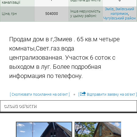
+
Відстань до міста
0
каналізації
Зміїв
,
Зміївський
Інша нерухомість
Ціна, грн
504000
напрямок
,
у цьому районі:
Чугуївський район
Продам дом в г,Змиев . 65 кв.м четыре
комнаты,Свет.газ.вода
централизованная. Участок 6 соток с
выходом в луг. Более подробная
информация по телефону.
[ Скопіювати посилання на об'єкт ]
[
Відправити заявку на об'єкт ]
СХОЖІ ОБ'ЄКТИ