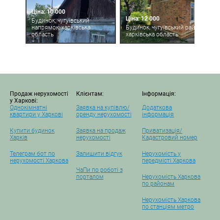
Ціна: 10 000
Ціна: 12 000
Будинок, чугуївський
напрямок, харківська
Будинок, чугуївський район,
область
харківська область
Продаж нерухомості
Клієнтам:
Інформація:
у Харкові:
Однокімнатні
Заявка на купівлю/
Додаткова
квартири у Харкові
оренду нерухомості
інформація
Купити будинок
Заявка на продаж
Приватизація/
Харків
нерухомості
Кадастровий номер
Телеграм бот по
Залишити відгук
Нерухомість у
нерухомості Харкова
передмісті Харкова
ЧаПи по роботі з
порталом
Нерухомість Харкова
по районам
Нерухомість Харкова
по станціям метро