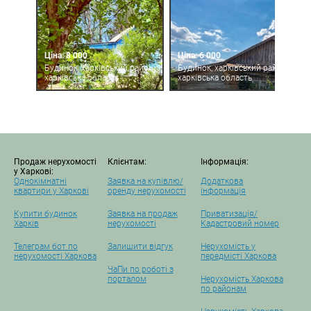
Ціна: 8 000
Ціна: 6 000
Будинок, харківський район,
Будинок, харківський район,
харківська область
харківська область
Продаж нерухомості
Клієнтам:
Інформація:
у Харкові:
Однокімнатні
Заявка на купівлю/
Додаткова
квартири у Харкові
оренду нерухомості
інформація
Купити будинок
Заявка на продаж
Приватизація/
Харків
нерухомості
Кадастровий номер
Телеграм бот по
Залишити відгук
Нерухомість у
нерухомості Харкова
передмісті Харкова
ЧаПи по роботі з
порталом
Нерухомість Харкова
по районам