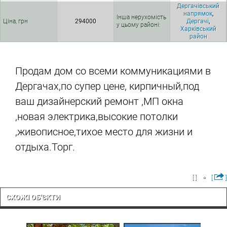
Дергачівський
напрямок
,
Інша нерухомість
Ціна, грн
294000
Дергачі
,
у цьому районі:
Харківський
район
Продам дом со всеми коммуникациями в
Дергачах,по супер цене, кирпичный,под
ваш дизайнерский ремонт ,МП окна
,новая электрика,высокие потолки
,живописное,тихое место для жизни и
отдыха.Торг.
[ ]
[
]
СХОЖІ ОБ'ЄКТИ