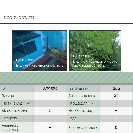
СХОЖІ ОБ'ЄКТИ
Ціна: 7 800
Ц
Ціна: 5 999
Будинок, харківський район,
Б
Будинок, харківська область
харківська область
х
ID
3791090
Тип будинку
Дом
Вулиця
-
Загальна площа
31
Частина будинку
1
Площа ділянки
1
Кількість кімнат
2
Наявність газу
+
Поверхів
-
Вода
+
Наявність
+
Відстань до міста
0
каналізації