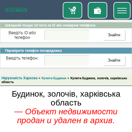
Швидкий пошук об"єкта за ID або номером телефона
Введіть ID або
телефон
Перевірити телефон посередника
Введіть телефон:
Нерухомість Харкова
>
Купити Будинок
>
Купити Будинок, золочів, харківська
область
Будинок, золочів, харківська
область
— Объект недвижимости
продан и удален в архив.