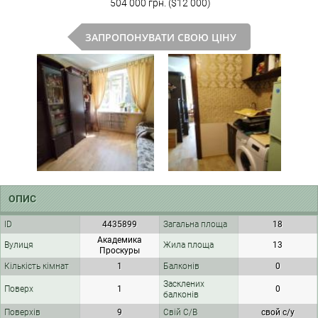
504 000 грн. ($12 000)
ЗАПРОПОНУВАТИ СВОЮ ЦІНУ
ОПИС
ID
4435899
Загальна площа
18
Академика
Вулиця
Жила площа
13
Проскуры
Кількість кімнат
1
Балконів
0
Засклених
Поверх
1
0
балконів
Поверхів
9
Свій С/В
свой с/у