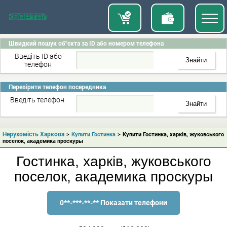
Швидкий пошук об"єкта за ID або номером телефона
Введіть ID або
телефон
Перевірити телефон посередника
Введіть телефон:
Нерухомість Харкова
>
Купити Гостинка
>
Купити Гостинка, харків, жуковського
поселок, академика проскуры
Гостинка, харків, жуковського
поселок, академика проскуры
0**-***-**-** Показати телефони