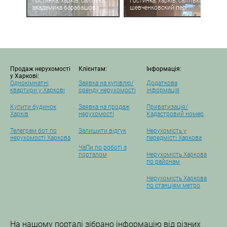
Гостинка, харків, салтівка,
Гостинка, харків, салтівка,
академика барабашова
шевченковский пер.
Продаж нерухомості
Клієнтам:
Інформація:
у Харкові:
Однокімнатні
Заявка на купівлю/
Додаткова
квартири у Харкові
оренду нерухомості
інформація
Купити будинок
Заявка на продаж
Приватизація/
Харків
нерухомості
Кадастровий номер
Телеграм бот по
Залишити відгук
Нерухомість у
нерухомості Харкова
передмісті Харкова
ЧаПи по роботі з
порталом
Нерухомість Харкова
по районам
Нерухомість Харкова
по станціям метро
На нашому порталі зібрано інформацію від різних