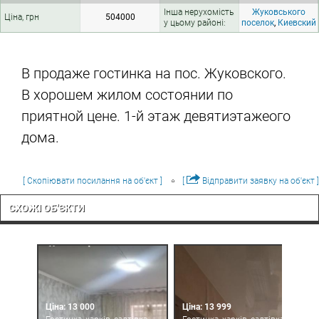
Інша нерухомість
Жуковського
Ціна, грн
504000
у цьому районі:
поселок
,
Киевский
В продаже гостинка на пос. Жуковского.
В хорошем жилом состоянии по
приятной цене. 1-й этаж девятиэтажеого
дома.
[ Скопіювати посилання на об'єкт ]
[
Відправити заявку на об'єкт ]
СХОЖІ ОБ'ЄКТИ
Ціна: 13 000
Ціна: 13 999