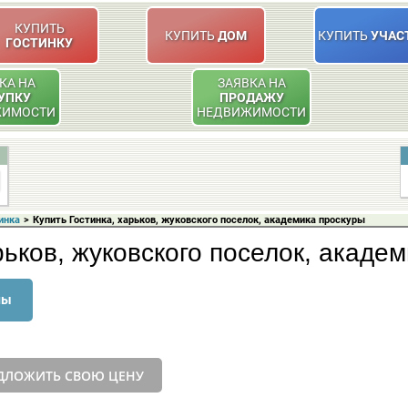
КУПИТЬ
КУПИТЬ
ДОМ
КУПИТЬ
УЧАС
ГОСТИНКУ
КА НА
ЗАЯВКА НА
УПКУ
ПРОДАЖУ
ЖИМОСТИ
НЕДВИЖИМОСТИ
инка
>
Купить Гостинка, харьков, жуковского поселок, академика проскуры
рьков, жуковского поселок, акаде
ны
ДЛОЖИТЬ СВОЮ ЦЕНУ