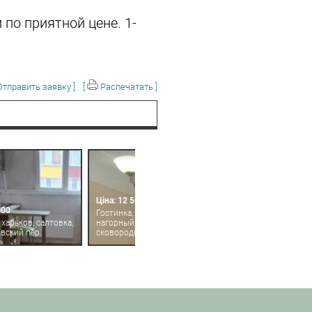
по приятной цене. 1-
тправить заявку ]
[
Распечатать ]
Ціна: 12 500
500
Гостинка, харьков,
 харьков, салтовка,
нагорный, григория
вский пер.
сковороды (пушкинская)