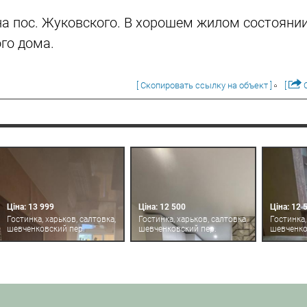
на пос. Жуковского. В хорошем жилом состоянии 
го дома.
[ Скопировать ссылку на объект ]
[
О
Ціна: 13 999
Ціна: 12 500
Ціна: 12 
Гостинка, харьков, салтовка,
Гостинка, харьков, салтовка,
Гостинка,
шевченковский пер.
шевченковский пер.
шевченко