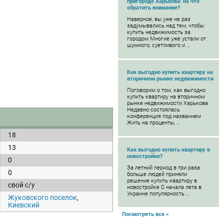
пригороде Харькова: на что
обратить внимание?
Наверное, вы уже не раз
задумывались над тем, чтобы
купить недвижимость за
городом Многие уже устали от
шумного, суетливого и …
Как выгодно купить квартиру на
вторичном рынке недвижимости
Поговорим о том, как выгодно
купить квартиру на вторичном
рынке недвижимости Харькова
Недавно состоялась
конференция под названием
Жить на проценты, …
18
13
Как выгодно купить квартиру в
новостройке?
0
За летний период в три раза
0
больше людей приняли
решение купить квартиру в
свой с/у
новостройке С начала лета в
Украине популярность …
Жуковского поселок
,
Киевский
Посмотреть все »