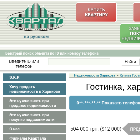
КУПИТЬ
КВАРТИРУ
ЗАЯВ
ПОК
на русском
НЕДВИ
Быстрый поиск обьекта по ID или номеру телефона
Введите ID или
телефон
Недвижимость Харькова
>
Купить Гост
Э.K.P.
Гостинка, ха
Хочу продать
недвижимость в Харькове
Это нужно знать при
0**-***-**-** Показать телефо
продаже недвижимости
Это нужно знать при
покупке недвижимости
ПРЕ
504 000 грн. ($12 000)
О нас
Филиалы Квартала