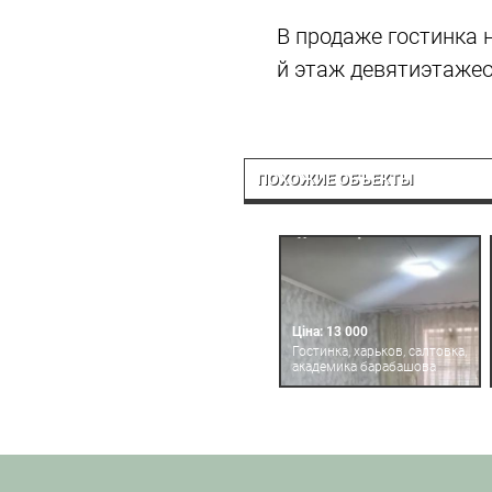
В продаже гостинка 
й этаж девятиэтажео
ПОХОЖИЕ ОБЪЕКТЫ
Ціна: 13 000
Гостинка, харьков, салтовка,
академика барабашова