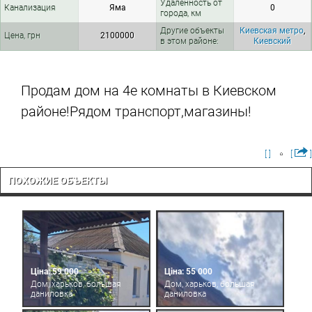
Удаленность от
Канализация
Яма
0
города, км
Другие объекты
Киевская метро
,
Цена, грн
2100000
в этом районе:
Киевский
Продам дом на 4е комнаты в Киевском
районе!Рядом транспорт,магазины!
[ ]
[
]
ПОХОЖИЕ ОБЪЕКТЫ
Ціна: 59 000
Ціна: 55 000
Дом, харьков, большая
Дом, харьков, большая
даниловка
даниловка