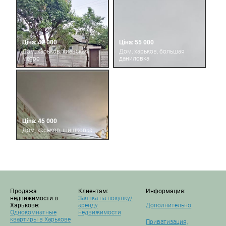
Ціна: 42 000
Ціна: 55 000
Дом, харьков, киевская
Дом, харьков, большая
метро
даниловка
Ціна: 45 000
Дом, харьков, шишковка
Продажа
Клиентам:
Информация:
недвижимости в
Заявка на покупку/
Харькове:
аренду
Дополнительно
Однокомнатные
недвижимости
квартиры в Харькове
Приватизация,