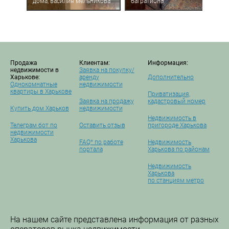
дома, василия мельникова
багратиона
Продажа
Клиентам:
Информация:
недвижимости в
Заявка на покупку/
Харькове:
аренду
Дополнительно
Однокомнатные
недвижимости
квартиры в Харькове
Приватизация,
Заявка на продажу
кадастровый номер
Купить дом Харьков
недвижимости
Недвижимость в
Телеграм бот по
Оставить отзыв
пригороде Харькова
недвижимости
Харькова
FAQ* по работе
Недвижимость
портала
Харькова по районам
Недвижимость
Харькова
по станциям метро
На нашем сайте представлена информация от разных