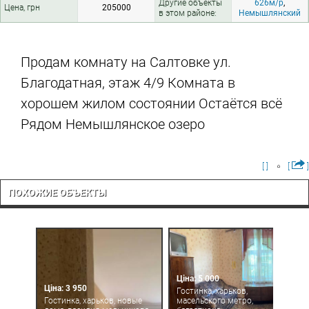
Другие объекты
626м/р
,
Цена, грн
205000
в этом районе:
Немышлянский
Продам комнату на Салтовке ул.
Благодатная, этаж 4/9 Комната в
хорошем жилом состоянии Остаётся всё
Рядом Немышлянское озеро
[ ]
[
]
ПОХОЖИЕ ОБЪЕКТЫ
Ціна: 5 000
Ціна: 3 950
Гостинка, харьков,
Гостинка, харьков, новые
масельского метро,