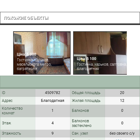
ПОХОЖИЕ ОБЪЕКТЫ
Ц
Ціна: 5 000
Г
Ціна: 5 100
Гостинка, харьков,
м
масельского метро,
Гостинка, харьков, салтовка,
б
багратиона
благодатная
р
ID
4509782
Общая площадь
20
Адрес
Благодатная
Жилая площадь
12
Количество
1
Балконов
0
комнат
Балконов
Этаж
4
0
застеклено
Этажность
9
Сан. узел
без своего с/у